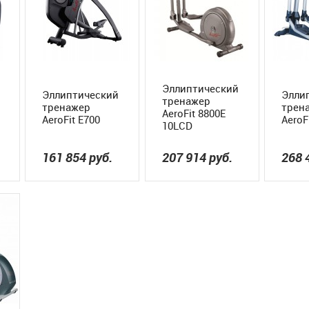
Эллиптический
Эллиптический
Элли
тренажер
тренажер
трен
AeroFit 8800E
AeroFit E700
AeroF
10LCD
161 854
руб.
207 914
руб.
268 