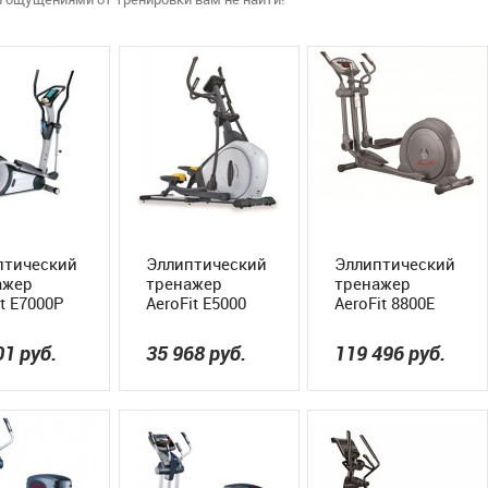
птический
Эллиптический
Эллиптический
ажер
тренажер
тренажер
it E7000P
AeroFit E5000
AeroFit 8800E
01
руб.
35 968
руб.
119 496
руб.