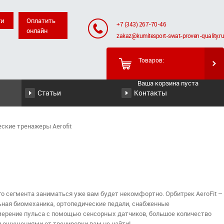
Оплатить
+7 (343) 267-70-46
онлайн
zakaz@kumitesport-swat-proven-quality.ru
Товаров:
Ваша корзина пуста
Статьи
Контакты
ские тренажеры Aerofit
го сегмента заниматься уже вам будет некомфортно. Орбитрек AeroFit –
ьная биомеханика, ортопедические педали, снабженные
мерение пульса с помощью сенсорных датчиков, большое количество
и ощущениями от тренировки вам не найти!