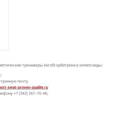
иптические тренажеры Aerofit орбитреки и эллипсоиды:
;
ктронную почту
rt-swat-proven-quality.ru
ефону +7 (343) 267-70-46;