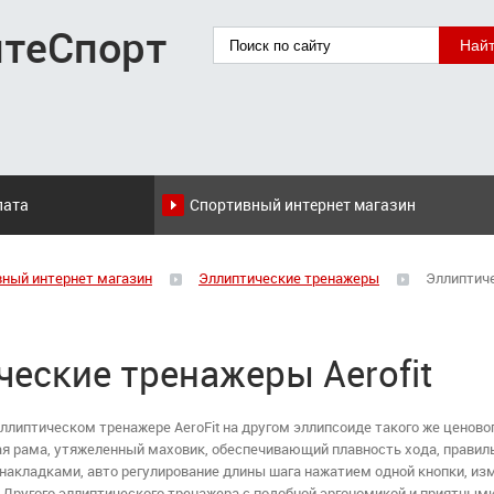
итеСпорт
лата
Спортивный интернет магазин
вный интернет магазин
Эллиптические тренажеры
Эллиптиче
еские тренажеры Aerofit
эллиптическом тренажере AeroFit на другом эллипсоиде такого же ценово
ая рама, утяжеленный маховик, обеспечивающий плавность хода, правил
акладками, авто регулирование длины шага нажатием одной кнопки, из
 Другого эллиптического тренажера с подобной эргономикой и приятным