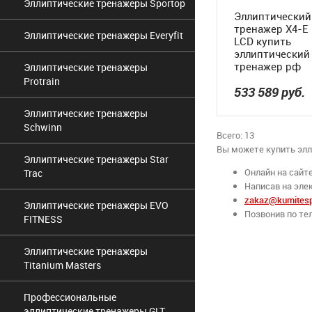
Эллиптические тренажеры Sportop
Эллиптический
тренажер X4-E
Эллиптические тренажеры Everyfit
LCD купить
эллиптический
тренажер рф
Эллиптические тренажеры
Protrain
533 589
руб.
Эллиптические тренажеры
Schwinn
Всего: 13
Вы можете купить элл
Эллиптические тренажеры Star
Онлайн на сайте
Trac
Написав на эле
zakaz@kumitespo
Эллиптические тренажеры EVO
Позвонив по тел
FITNESS
Эллиптические тренажеры
Titanium Masters
Профессиональные
эллиптические тренажеры GLT