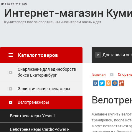
IP: 216.73.217.165
Интернет-магазин Кум
Кумитеспорт вас за спортивным инвентарем очень ждёт
Каталог товаров
Доставка и оп
Снаряжение для единоборств
Главная
Спорти
бокса Екатеринбург
Эллиптические тренажеры
Велотре
Велотренажеры
Желание купить велот
Велотренажеры Yesoul
тренировок, после к
могут похвастаться э
Велотренажеры СardioPower и
измотанным. Велотрен