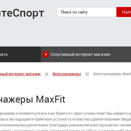
итеСпорт
лата
Спортивный интернет магазин
вный интернет магазин
Велотренажеры
Велотренажеры MaxF
нажеры MaxFit
ренажер и заниматься все еще борется с приступами лени? Вы найдете 
оторых вы ощущаете приятную усталость и чувство удовлетворения. М
ргономичными рукоятками. Благодаря уникальной конструкции вы сможет
ажеры рассчитаны на пользователей весом до 150 кг, а сами по себе 