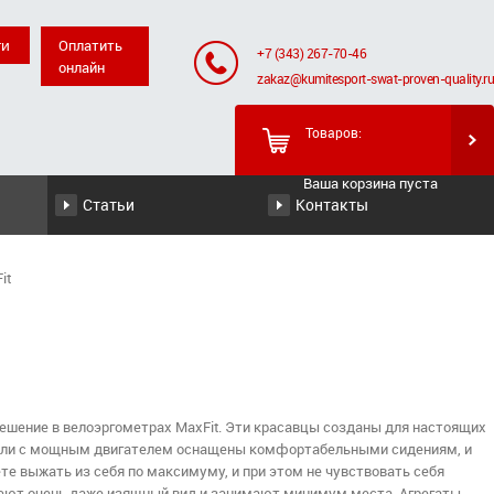
Оплатить
+7 (343) 267-70-46
онлайн
zakaz@kumitesport-swat-proven-quality.ru
Товаров:
Ваша корзина пуста
Статьи
Контакты
it
решение в велоэргометрах MaxFit. Эти красавцы созданы для настоящих
одели с мощным двигателем оснащены комфортабельными сидениям, и
е выжать из себя по максимуму, и при этом не чувствовать себя
имеют очень даже изящный вид и занимают минимум места. Агрегаты