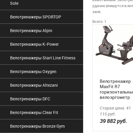
Sole
удачно впишутся в ин
зале.
Велотренажеры SPORTOP
Всего: 1
Велотренажеры Alpin
Велотренажеры K-Power
Велотренажеры Start Line Fitness
Велотренажеры Oxygen
Велотренажер
Велотренажеры Altezani
MaxFit R7
горизонтальн
велоэргометр
Велотренажеры DFC
Старая цена:
41
Велотренажеры Clear Fit
115
руб.
39 882
руб.
Велотренажеры Bronze Gym