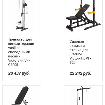
Тренажер для
Силовая
кинезитерапии
скамья и
vasil со
стойка для
свободными
штанги
весами
VictoryFit VF-
VictoryFit VF-
T25
C6005
20 437
руб.
22 242
руб.